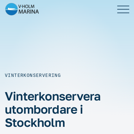
Skip
to
content
Våra tjänster
Prislista
VINTERKONSERVERING
Om oss
Vinterkonservera
Kontakt
utombordare i
Stockholm
BOKA TID