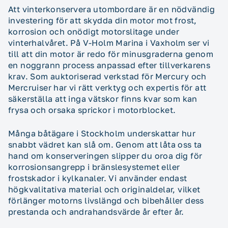
Att vinterkonservera utombordare är en nödvändig
investering för att skydda din motor mot frost,
korrosion och onödigt motorslitage under
vinterhalvåret. På V-Holm Marina i Vaxholm ser vi
till att din motor är redo för minusgraderna genom
en noggrann process anpassad efter tillverkarens
krav. Som auktoriserad verkstad för Mercury och
Mercruiser har vi rätt verktyg och expertis för att
säkerställa att inga vätskor finns kvar som kan
frysa och orsaka sprickor i motorblocket.
Många båtägare i Stockholm underskattar hur
snabbt vädret kan slå om. Genom att låta oss ta
hand om konserveringen slipper du oroa dig för
korrosionsangrepp i bränslesystemet eller
frostskador i kylkanaler. Vi använder endast
högkvalitativa material och originaldelar, vilket
förlänger motorns livslängd och bibehåller dess
prestanda och andrahandsvärde år efter år.