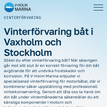
Skip
to
content
VINTERFÖRVARING
Vinterförvaring båt i
Våra tjänster
Vaxholm och
Prislista
Stockholm
Söker du efter vinterförvaring båt? När säsongen
Om oss
går mot sitt slut är en korrekt förvaring för din båt
avgörande för att undvika frostskador och
Kontakt
korrosion. På V-Holm Marina erbjuder vi
specialiserad vinterförvaring för motorbåtar, där vi
kombinerar säker uppställning med professionell
vinterkonservering. Genom att låta oss ta hand om
din båt under vintermånaderna säkerställer du att
BOKA TID
känsliga komponenter i motorn och